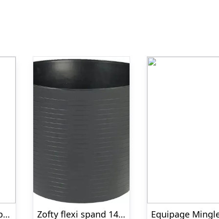
HorseGuard Gnubbestrigle, Montana Grape
Zofty flexi spand 14L – sort