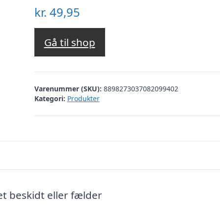
kr.
49,95
Gå til shop
Varenummer (SKU):
8898273037082099402
Kategori:
Produkter
et beskidt eller fælder