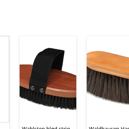
HorseGuard Phlox Pink Gnubber
Wahlsten blød strigle