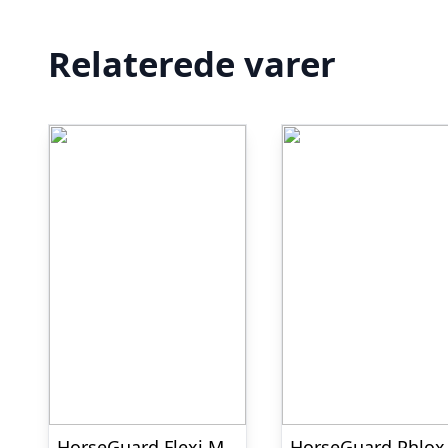
Relaterede varer
HorseGuard Flexi Massagebørste