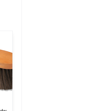
Waldhausen Hardwood “ANTI-DUST” blød børste