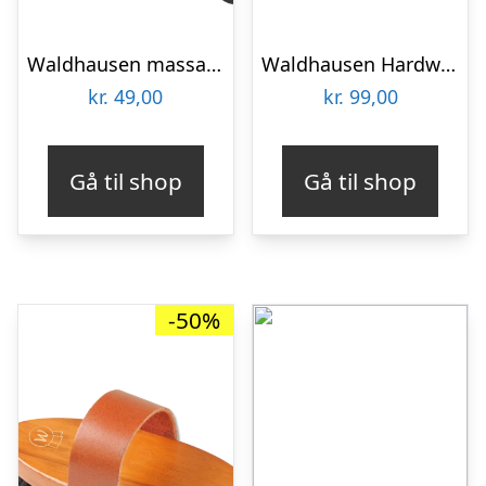
Waldhausen massage strigle – Sort
Waldhausen Hardwood “ANTI-DUST” blød børste
kr.
49,00
kr.
99,00
Gå til shop
Gå til shop
-50%