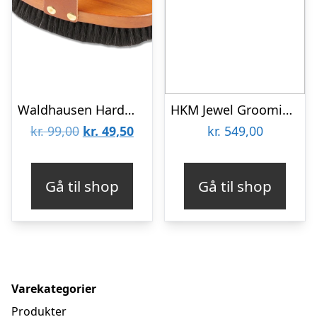
Waldhausen HardWood Body Brush strigle
HKM Jewel Grooming Box
Den
Den
kr.
99,00
kr.
49,50
kr.
549,00
oprindelige
aktuelle
pris
pris
Gå til shop
Gå til shop
var:
er:
kr. 99,00.
kr. 49,50.
Varekategorier
Produkter