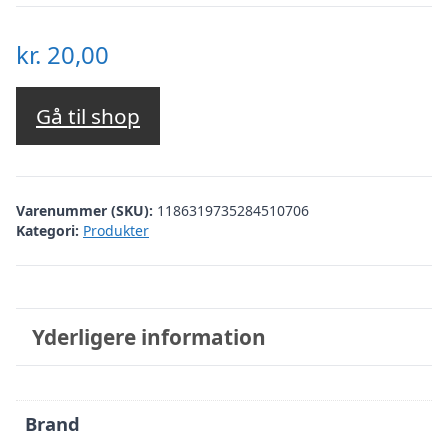
kr.
20,00
Gå til shop
Varenummer (SKU):
1186319735284510706
Kategori:
Produkter
Yderligere information
Brand