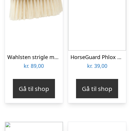
Wahlsten strigle med lange børster
HorseGuard Phlox Pink Dandybørste
kr.
89,00
kr.
39,00
Gå til shop
Gå til shop