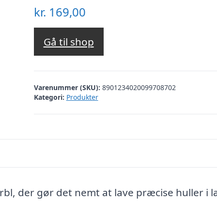
kr.
169,00
Gå til shop
Varenummer (SKU):
8901234020099708702
Kategori:
Produkter
bl, der gør det nemt at lave præcise huller i 