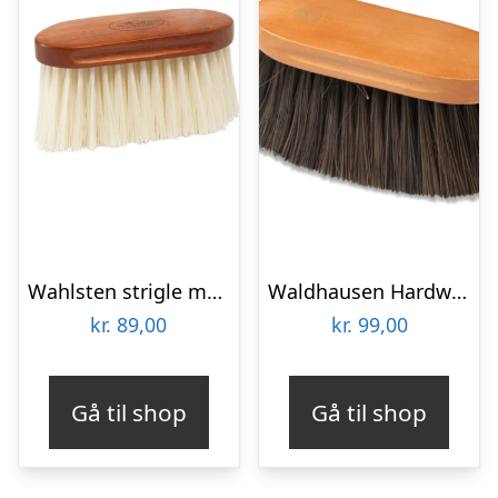
Wahlsten strigle med lange børster
Waldhausen Hardwood “ANTI-DUST” blød børste
kr.
89,00
kr.
99,00
Gå til shop
Gå til shop