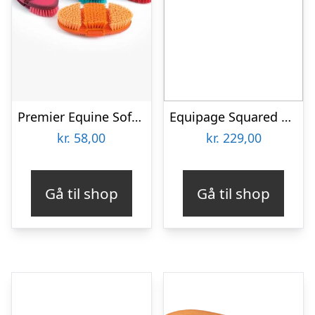
Premier Equine Soft-Touch Flexi Body Brush – Blå/peacock
Equipage Squared Diamond Strigletaske
kr.
58,00
kr.
229,00
Gå til shop
Gå til shop