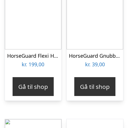
HorseGuard Flexi Hestehårsbørste
HorseGuard Gnubbestrigle, Montana Grape
kr.
199,00
kr.
39,00
Gå til shop
Gå til shop