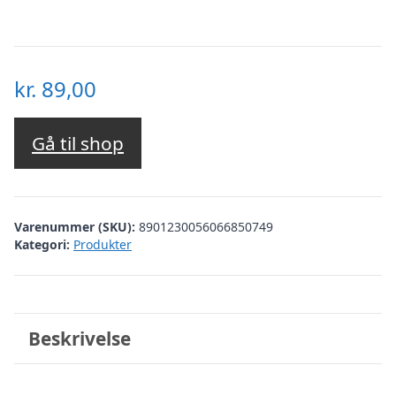
kr.
89,00
Gå til shop
Varenummer (SKU):
8901230056066850749
Kategori:
Produkter
Beskrivelse