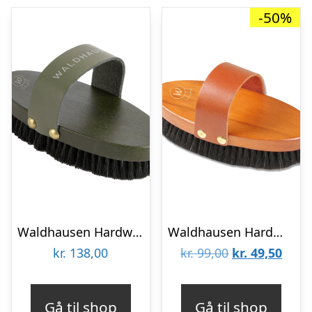
-50%
Waldhausen Hardwood blød strigle – Kalamata
Waldhausen HardWood Body Brush strigle
Den
Den
kr.
138,00
kr.
99,00
kr.
49,50
oprindelige
aktue
pris
pris
Gå til shop
Gå til shop