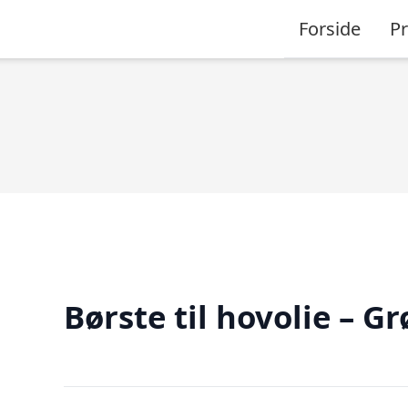
Forside
P
Børste til hovolie – G