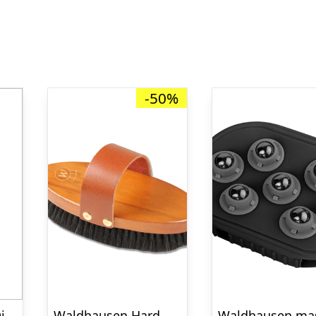
-50%
Equipage Mingle Diamond Strigletaske
Waldhausen HardWood Body Brush strigle