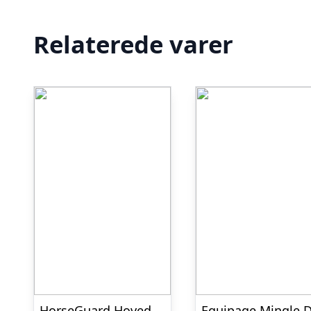
Relaterede varer
HorseGuard Hovedbørste, Montana Grape