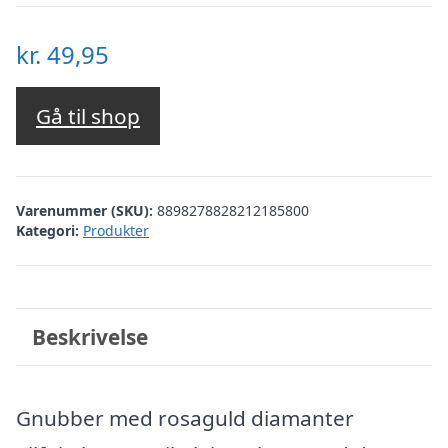
kr.
49,95
Gå til shop
Varenummer (SKU):
8898278828212185800
Kategori:
Produkter
Beskrivelse
Gnubber med rosaguld diamanter