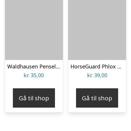
Waldhausen Pensel med bøtte – Tyrkis
HorseGuard Phlox Pink Kardæsk Kropsbørste
kr.
35,00
kr.
39,00
Gå til shop
Gå til shop