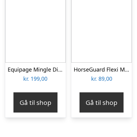
Equipage Mingle Diamond Strigletaske
HorseGuard Flexi Massagebørste
kr.
199,00
kr.
89,00
Gå til shop
Gå til shop